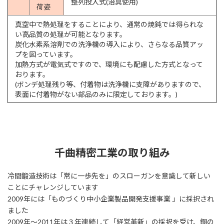
整列投入式(治具使用)
荷姿
真空中で熱処理をすることにより、通常の焼鈍では得られな
い高品質の処理が可能となります。
炭化水素系溶剤での洗浄機の導入により、さらなる品質アッ
プを図っています。
加熱方式が電気式ですので、環境にも配慮した方式となって
おります。
(ボンデ処理残り等、付着物は洗浄機に支障がありますので、
表面に付着物がない部品のみに限定しております。)
千曲精密工業の取り組み
冷間鍛造技術は「常に一歩先を」のスローガンを意識して新しい
ことにチャレンジしています
2009年には「ものづくり中小企業製品開発支援事業 」に採択され
ました
2009年～2011年は３年連続して「経営革新」の採択を受け、銅の