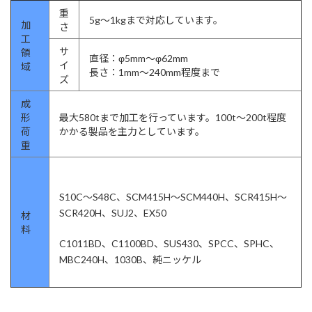
重
5g～1kgまで対応しています。
加
さ
工
サ
領
直径：φ5mm～φ62mm
イ
域
長さ：1mm～240mm程度まで
ズ
成
形
最大580tまで加工を行っています。100t～200t程度
荷
かかる製品を主力としています。
重
S10C～S48C、SCM415H～SCM440H、SCR415H～
SCR420H、SUJ2、EX50
材
料
C1011BD、C1100BD、SUS430、SPCC、SPHC、
MBC240H、1030B、純ニッケル