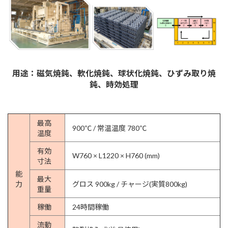
用途：磁気焼鈍、軟化焼鈍、球状化焼鈍、ひずみ取り焼
鈍、時効処理
最高
900℃ / 常温温度 780℃
温度
有効
W760 × L1220 × H760 (mm)
寸法
能
最大
力
グロス 900kg / チャージ(実質800kg)
重量
稼働
24時間稼働
流動