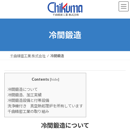
コ
ナ
ン
ビ
テ
ゲ
ン
ー
ツ
シ
へ
ョ
冷間鍛造
ス
ン
キ
に
ッ
移
プ
動
千曲精密工業 株式会社
冷間鍛造
Contents
[
hide
]
冷間鍛造について
冷間鍛造、加工実績
冷間鍛造設備と付帯設備
洗浄機付き 真空熱処理炉を所有しています
千曲精密工業の取り組み
冷間鍛造について